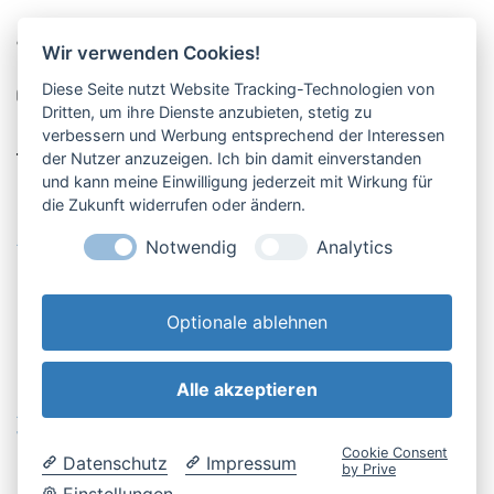
Pucher Straße 10, Fürstenfeldbruck
Wir verwenden Cookies!
08141-12269
Diese Seite nutzt Website Tracking-Technologien von
shop@englschalk.de
Dritten, um ihre Dienste anzubieten, stetig zu
verbessern und Werbung entsprechend der Interessen
__
der Nutzer anzuzeigen. Ich bin damit einverstanden
und kann meine Einwilligung jederzeit mit Wirkung für
die Zukunft widerrufen oder ändern.
Öffnungszeiten
Anfahrt & Kontakt
Notwendig
Analytics
Retouren-Portal
Optionale ablehnen
Alle akzeptieren
AGB & Kundeninfo
Cookie-Einstellungen
Widerrufsbelehrung
Impressum
Cookie Consent
Datenschutz
Impressum
Datenschutzerklärung
by Prive
Einstellungen