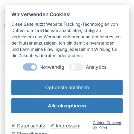
Pucher Straße 10, Fürstenfeldbruck
Wir verwenden Cookies!
08141-12269
Diese Seite nutzt Website Tracking-Technologien von
shop@englschalk.de
Dritten, um ihre Dienste anzubieten, stetig zu
verbessern und Werbung entsprechend der Interessen
__
der Nutzer anzuzeigen. Ich bin damit einverstanden
und kann meine Einwilligung jederzeit mit Wirkung für
die Zukunft widerrufen oder ändern.
Öffnungszeiten
Anfahrt & Kontakt
Notwendig
Analytics
Retouren-Portal
Optionale ablehnen
Alle akzeptieren
AGB & Kundeninfo
Cookie-Einstellungen
Widerrufsbelehrung
Impressum
Cookie Consent
Datenschutz
Impressum
Datenschutzerklärung
by Prive
Einstellungen