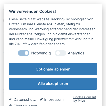
Pucher Straße 10, Fürstenfeldbruck
Wir verwenden Cookies!
08141-12269
Diese Seite nutzt Website Tracking-Technologien von
shop@englschalk.de
Dritten, um ihre Dienste anzubieten, stetig zu
verbessern und Werbung entsprechend der Interessen
__
der Nutzer anzuzeigen. Ich bin damit einverstanden
und kann meine Einwilligung jederzeit mit Wirkung für
die Zukunft widerrufen oder ändern.
Öffnungszeiten
Anfahrt & Kontakt
Notwendig
Analytics
Retouren-Portal
Optionale ablehnen
Alle akzeptieren
AGB & Kundeninfo
Cookie-Einstellungen
Widerrufsbelehrung
Impressum
Cookie Consent
Datenschutz
Impressum
Datenschutzerklärung
by Prive
Einstellungen