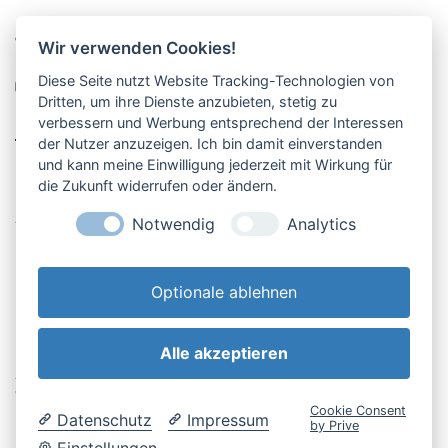
Pucher Straße 10, Fürstenfeldbruck
Wir verwenden Cookies!
08141-12269
Diese Seite nutzt Website Tracking-Technologien von
shop@englschalk.de
Dritten, um ihre Dienste anzubieten, stetig zu
verbessern und Werbung entsprechend der Interessen
__
der Nutzer anzuzeigen. Ich bin damit einverstanden
und kann meine Einwilligung jederzeit mit Wirkung für
die Zukunft widerrufen oder ändern.
Öffnungszeiten
Anfahrt & Kontakt
Notwendig
Analytics
Retouren-Portal
Optionale ablehnen
Alle akzeptieren
AGB & Kundeninfo
Cookie-Einstellungen
Widerrufsbelehrung
Impressum
Cookie Consent
Datenschutz
Impressum
Datenschutzerklärung
by Prive
Einstellungen