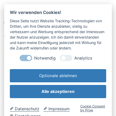
Pucher Straße 10, Fürstenfeldbruck
Wir verwenden Cookies!
08141-12269
Diese Seite nutzt Website Tracking-Technologien von
shop@englschalk.de
Dritten, um ihre Dienste anzubieten, stetig zu
verbessern und Werbung entsprechend der Interessen
__
der Nutzer anzuzeigen. Ich bin damit einverstanden
und kann meine Einwilligung jederzeit mit Wirkung für
die Zukunft widerrufen oder ändern.
Öffnungszeiten
Anfahrt & Kontakt
Notwendig
Analytics
Retouren-Portal
Optionale ablehnen
Alle akzeptieren
AGB & Kundeninfo
Cookie-Einstellungen
Widerrufsbelehrung
Impressum
Cookie Consent
Datenschutz
Impressum
Datenschutzerklärung
by Prive
Einstellungen