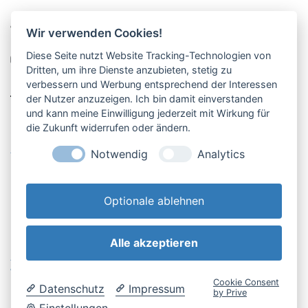
Pucher Straße 10, Fürstenfeldbruck
Wir verwenden Cookies!
08141-12269
Diese Seite nutzt Website Tracking-Technologien von
shop@englschalk.de
Dritten, um ihre Dienste anzubieten, stetig zu
verbessern und Werbung entsprechend der Interessen
__
der Nutzer anzuzeigen. Ich bin damit einverstanden
und kann meine Einwilligung jederzeit mit Wirkung für
die Zukunft widerrufen oder ändern.
Öffnungszeiten
Anfahrt & Kontakt
Notwendig
Analytics
Retouren-Portal
Optionale ablehnen
Alle akzeptieren
AGB & Kundeninfo
Cookie-Einstellungen
Widerrufsbelehrung
Impressum
Cookie Consent
Datenschutz
Impressum
Datenschutzerklärung
by Prive
Einstellungen