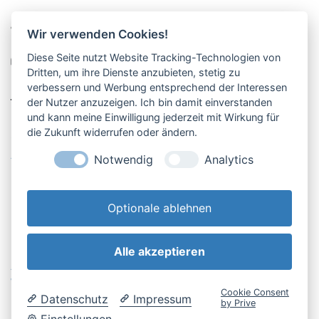
Pucher Straße 10, Fürstenfeldbruck
Wir verwenden Cookies!
08141-12269
Diese Seite nutzt Website Tracking-Technologien von
shop@englschalk.de
Dritten, um ihre Dienste anzubieten, stetig zu
verbessern und Werbung entsprechend der Interessen
__
der Nutzer anzuzeigen. Ich bin damit einverstanden
und kann meine Einwilligung jederzeit mit Wirkung für
die Zukunft widerrufen oder ändern.
Öffnungszeiten
Anfahrt & Kontakt
Notwendig
Analytics
Retouren-Portal
Optionale ablehnen
Alle akzeptieren
AGB & Kundeninfo
Cookie-Einstellungen
Widerrufsbelehrung
Impressum
Cookie Consent
Datenschutz
Impressum
Datenschutzerklärung
by Prive
Einstellungen