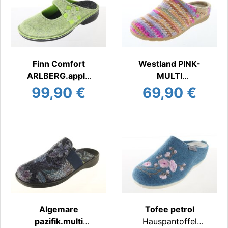
Finn Comfort
Westland PINK-
ARLBERG.apple
MULTI
Hauspantoffel
Hauspantoffel
99,90 €
69,90 €
warm
warm
Algemare
Tofee petrol
pazifik.multi
Hauspantoffel