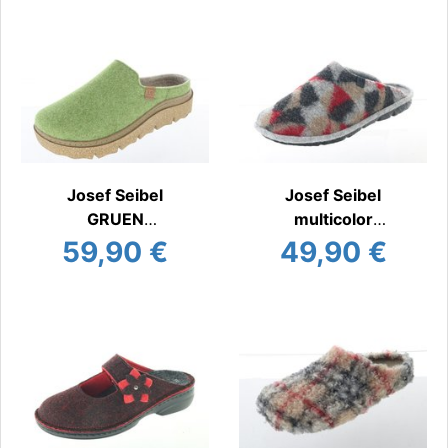
Josef Seibel
Josef Seibel
GRUEN
multicolor
Hauspantoffel
Hauspantoffel
59,90 €
49,90 €
warm
warm