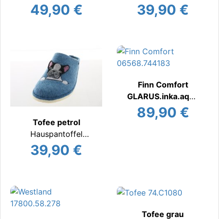
Hauspantoffel
warm
49,90 €
39,90 €
warm
Finn Comfort
GLARUS.inka.aqua
Hauspantoffel
89,90 €
warm
Tofee petrol
Hauspantoffel
warm
39,90 €
Tofee grau