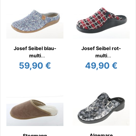
Josef Seibel blau-
Josef Seibel rot-
multi
multi
Hauspantoffel
Hauspantoffel
59,90 €
49,90 €
Algemare
Stegmann