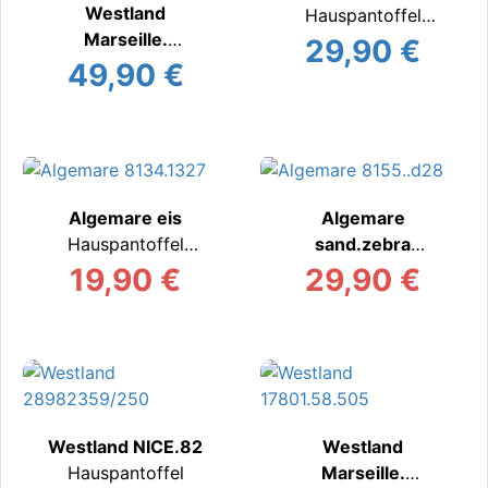
Westland
Hauspantoffel
Marseille.
warm
29,90 €
Hauspantoffel
49,90 €
Algemare eis
Algemare
Hauspantoffel
sand.zebra
warm
Hauspantoffel
19,90 €
29,90 €
warm
Westland NICE.82
Westland
Hauspantoffel
Marseille.