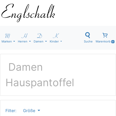
Marken
Herren
Damen
Kinder
Suche
Warenkorb
0
Damen
Hauspantoffel
Filter:
Größe