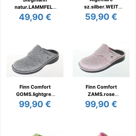
sz.silber.WEIT
natur.LAMMFELL
Hauspantoffel
Hauspantoffel
59,90 €
49,90 €
warm
warm
Finn Comfort
Finn Comfort
GOMS.lightgrey
ZAMS.rose
Hauspantoffel
Hauspantoffel
99,90 €
99,90 €
warm
warm