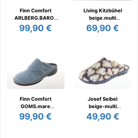
Finn Comfort
Living Kitzbühel
ARLBERG.BAROL
beige.multi
O
Hauspantoffel
99,90 €
69,90 €
Hauspantoffel
warm
warm
Finn Comfort
Josef Seibel
GOMS.mare
beige-multi
Hauspantoffel
Hauspantoffel
99,90 €
49,90 €
warm
warm