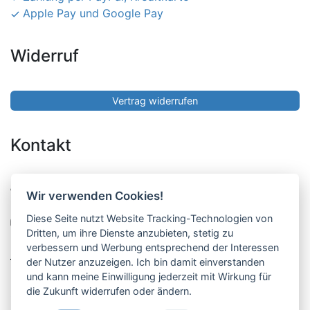
Apple Pay und Google Pay
Widerruf
Vertrag widerrufen
Kontakt
Pucher Straße 10, Fürstenfeldbruck
Wir verwenden Cookies!
08141-12269
Diese Seite nutzt Website Tracking-Technologien von
shop@englschalk.de
Dritten, um ihre Dienste anzubieten, stetig zu
verbessern und Werbung entsprechend der Interessen
__
der Nutzer anzuzeigen. Ich bin damit einverstanden
und kann meine Einwilligung jederzeit mit Wirkung für
die Zukunft widerrufen oder ändern.
Öffnungszeiten