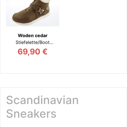
Woden cedar
Stiefelette/Boot
warm
69,90 €
Scandinavian
Sneakers