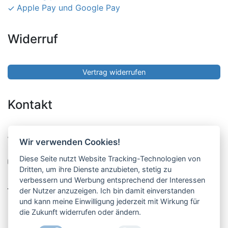
Apple Pay und Google Pay
Widerruf
Vertrag widerrufen
Kontakt
Pucher Straße 10, Fürstenfeldbruck
Wir verwenden Cookies!
08141-12269
Diese Seite nutzt Website Tracking-Technologien von
shop@englschalk.de
Dritten, um ihre Dienste anzubieten, stetig zu
verbessern und Werbung entsprechend der Interessen
__
der Nutzer anzuzeigen. Ich bin damit einverstanden
und kann meine Einwilligung jederzeit mit Wirkung für
die Zukunft widerrufen oder ändern.
Öffnungszeiten