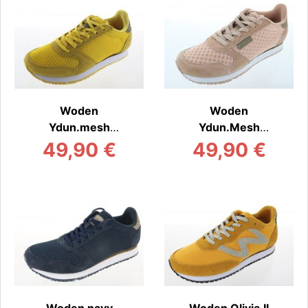
Woden
Woden
Ydun.mesh
Ydun.Mesh
Sportliche
Sportliche
49,90 €
49,90 €
Schnürer
Schnürer
Woden navy
Woden Olivia.II