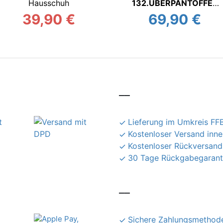
Hausschuh
132.ÜBERPANTOFFEL
Filzhausschuh
39,90 €
69,90 €
__
Lieferung im Umkreis FFB
Kostenloser Versand inn
Kostenloser Rückversand
30 Tage Rückgabegarant
__
Sichere Zahlungsmethode