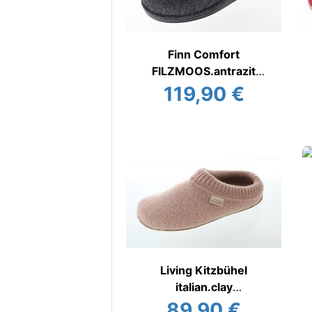
Finn Comfort
FILZMOOS.antrazit
Hausschuhe warm
119,90 €
Living Kitzbühel
italian.clay
Hausschuh
89,90 €