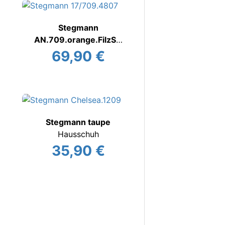
Stegmann
AN.709.orange.FilzSO
Filzhausschuh
69,90 €
Stegmann taupe
Hausschuh
35,90 €