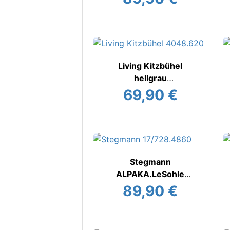
Living Kitzbühel
hellgrau
Hausschuh
69,90 €
Stegmann
ALPAKA.LeSohle
Filzhausschuh
89,90 €