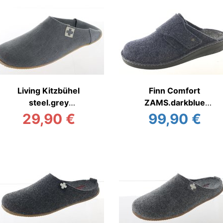
Living Kitzbühel
Finn Comfort
steel.grey
ZAMS.darkblue
Hauspantoffel
Hauspantoffel warm
29,90 €
99,90 €