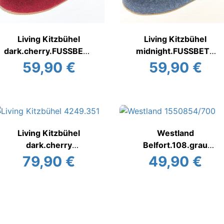
Living Kitzbühel
Living Kitzbühel
dark.cherry.FUSSBETT
midnight.FUSSBETT
Hausschuh
Hausschuh
59,90 €
59,90 €
Living Kitzbühel
Westland
dark.cherry
Belfort.108.grau
Hausschuh
Hausschuhe warm
79,90 €
49,90 €