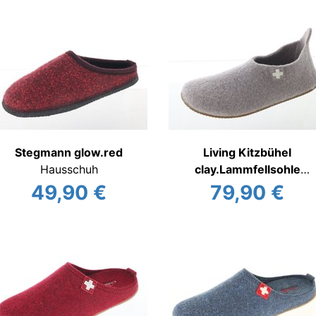
Stegmann glow.red
Living Kitzbühel
Hausschuh
clay.Lammfellsohle
Hausschuh
49,90 €
79,90 €