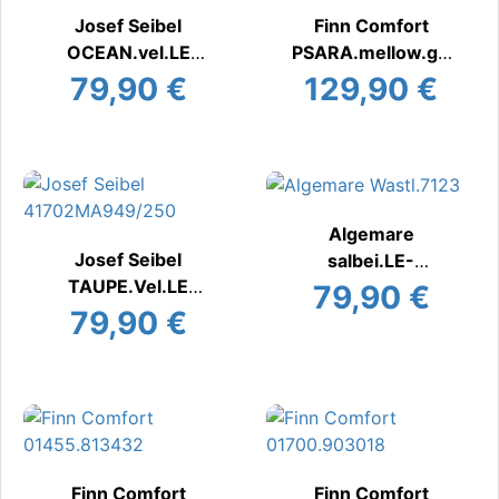
Josef Seibel
Finn Comfort
OCEAN.vel.LE
PSARA.mellow.gri
Pantoffel
gio
79,90 €
129,90 €
Pantoffel
Algemare
Josef Seibel
salbei.LE-
TAUPE.Vel.LE
Futter.nat
79,90 €
Pantoffel
Pantoffel
79,90 €
Finn Comfort
Finn Comfort