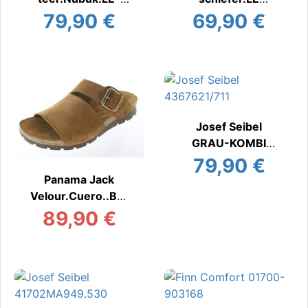
Futter
Pantoffel
79,90 €
69,90 €
Pantoffel
Josef Seibel
GRAU-KOMBI
Pantoffel
79,90 €
Panama Jack
Velour.Cuero..Bar
k
89,90 €
Pantoffel