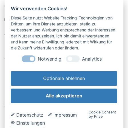
Pucher Straße 10, Fürstenfeldbruck
Wir verwenden Cookies!
08141-12269
Diese Seite nutzt Website Tracking-Technologien von
shop@englschalk.de
Dritten, um ihre Dienste anzubieten, stetig zu
verbessern und Werbung entsprechend der Interessen
__
der Nutzer anzuzeigen. Ich bin damit einverstanden
und kann meine Einwilligung jederzeit mit Wirkung für
die Zukunft widerrufen oder ändern.
Öffnungszeiten
Anfahrt & Kontakt
Notwendig
Analytics
Retouren-Portal
Optionale ablehnen
Alle akzeptieren
AGB & Kundeninfo
Cookie-Einstellungen
Widerrufsbelehrung
Impressum
Cookie Consent
Datenschutz
Impressum
Datenschutzerklärung
by Prive
Einstellungen