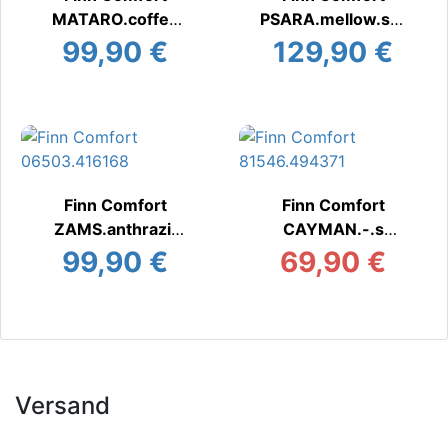
MATARO.coffee
PSARA.mellow.sof
Pantoffel
t.~
99,90 €
129,90 €
Pantoffel
Finn Comfort
Finn Comfort
ZAMS.anthrazit
CAYMAN.-.s
Pantoffel
Pantoffel
99,90 €
69,90 €
Versand