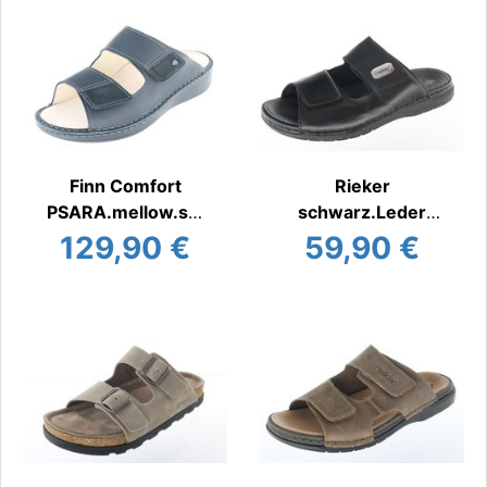
Finn Comfort
Rieker
PSARA.mellow.sz.
schwarz.Leder
LE
Pantoffel
129,90 €
59,90 €
Pantoffel