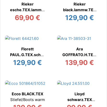
Rieker
Rieker
esche.TEX.lammw
black.lammw.TEX
olle
Stiefel/Boots warm
69,90 €
129,90 €
Stiefel/Boots warm
Florett
Ara
PAUL.G.TEX.schw.
GOFFRATO.H.TEX.
KLET
sz
129,90 €
139,90 €
Stiefel/Boots warm
Stiefel/Boots warm
Ecco BLACK.TEX
Lloyd
Stiefel/Boots warm
schwarz.TEX
Stiefel/Boot