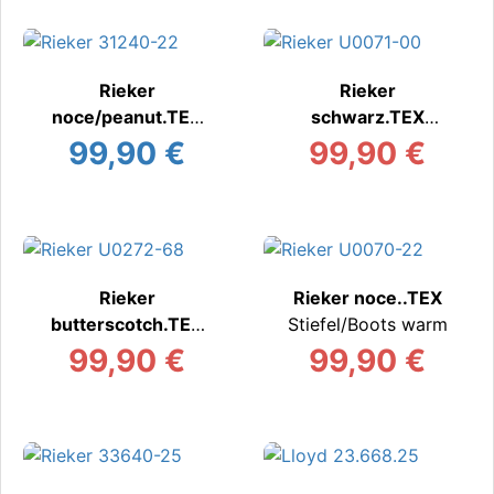
Rieker
Rieker
noce/peanut.TEX
schwarz.TEX
Stiefel/Boots warm
Stiefel/Boots warm
99,90 €
99,90 €
Rieker
Rieker noce..TEX
butterscotch.TEX
Stiefel/Boots warm
Stiefel/Boots warm
99,90 €
99,90 €