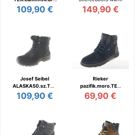
un
109,90 €
149,90 €
Stiefel/Boots warm
Josef Seibel
Rieker
ALASKA50.sz.TEX
pazifik.moro.TEX
Stiefel/Boots warm
Stiefel/Boots warm
109,90 €
69,90 €