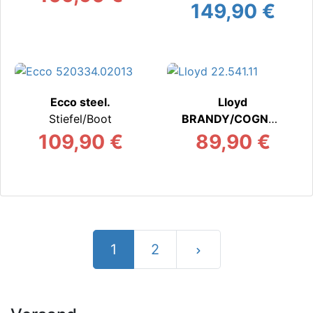
X
Stiefel/Boots warm
149,90 €
Stiefel/Boot
Ecco steel.
Lloyd
Stiefel/Boot
BRANDY/COGNAC
Stiefel/Boot
109,90 €
89,90 €
1
2