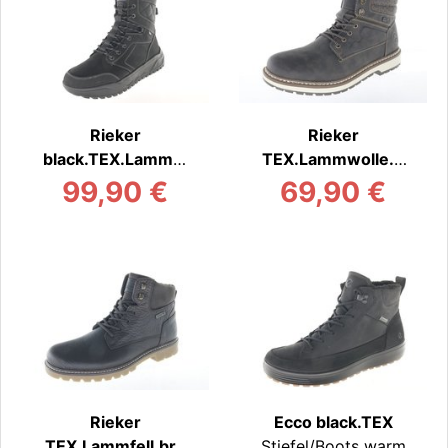
Rieker
Rieker
black.TEX.Lammw
TEX.Lammwolle.b
olle
raun
99,90 €
69,90 €
Stiefel/Boots warm
Stiefel/Boots warm
Rieker
Ecco black.TEX
TEX.Lammfell.bra
Stiefel/Boots warm