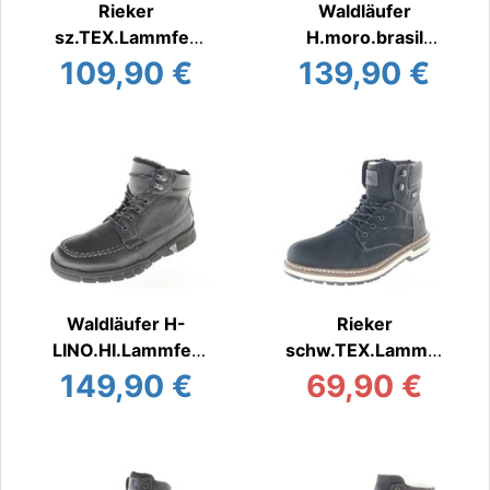
Rieker
Waldläufer
sz.TEX.Lammfell
H.moro.brasil
Stiefel/Boots warm
Stiefel/Boots warm
109,90 €
139,90 €
Waldläufer H-
Rieker
LINO.HI.Lammfell
schw.TEX.Lammw
Stiefel/Boots warm
olle
149,90 €
69,90 €
Stiefel/Boots warm