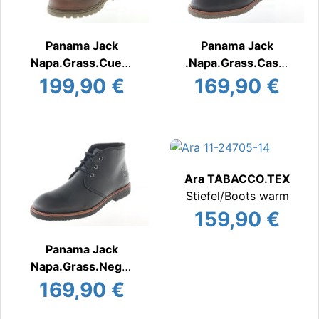
Panama Jack
Panama Jack
Napa.Grass.Cuero
.Napa.Grass.Casta
.TEX
ño
199,90 €
169,90 €
Stiefel/Boot
Stiefel/Boot
Ara TABACCO.TEX
Stiefel/Boots warm
159,90 €
Panama Jack
Napa.Grass.Negro
Stiefel/Boot
169,90 €