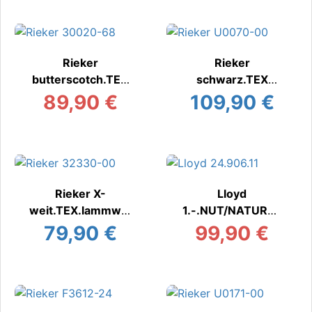
Rieker
Rieker
butterscotch.TEX
schwarz.TEX
Stiefel/Boots warm
Stiefel/Boots warm
89,90 €
109,90 €
Rieker X-
Lloyd
weit.TEX.lammwol
1.-.NUT/NATURAL
l
Stiefel/Boot
79,90 €
99,90 €
Stiefel/Boots warm