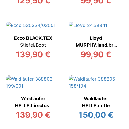
129,90 €
99,90 €
Ecco BLACK.TEX
Lloyd
Stiefel/Boot
MURPHY.land.bra
un
139,90 €
99,90 €
Stiefel/Boot
Waldläufer
Waldläufer
HELLE.hirsch.sz
HELLE.notte
Stiefel/Boots warm
Stiefel/Boots warm
139,90 €
150,00 €