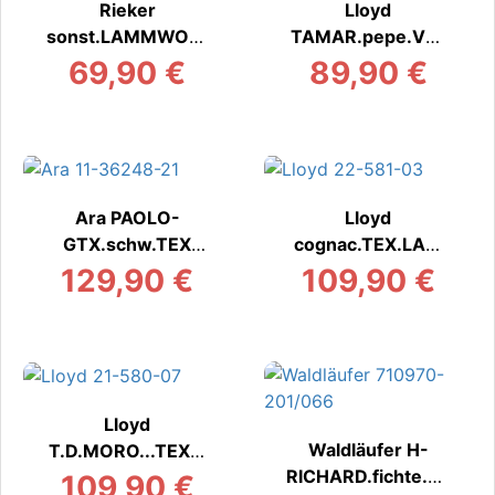
Rieker
Lloyd
sonst.LAMMWOLL
TAMAR.pepe.VEL
E
Stiefel/Boot
69,90 €
89,90 €
Stiefel/Boots warm
Ara PAOLO-
Lloyd
GTX.schw.TEX
cognac.TEX.LAM
Stiefel/Boots warm
MFELL
129,90 €
109,90 €
Stiefel/Boots warm
Lloyd
Waldläufer H-
T.D.MORO...TEX.L
RICHARD.fichte.TE
ammf
109,90 €