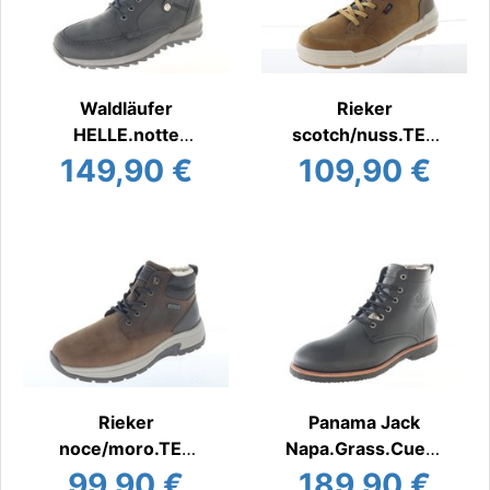
Waldläufer
Rieker
HELLE.notte
scotch/nuss.TEX
Stiefel/Boots warm
Stiefel/Boots warm
149,90 €
109,90 €
Rieker
Panama Jack
noce/moro.TEX
Napa.Grass.Cuero
Stiefel/Boots warm
Stiefel/Boots warm
99,90 €
189,90 €