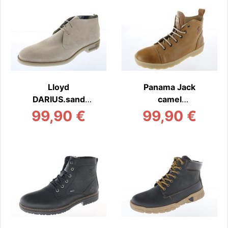
Lloyd
Panama Jack
DARIUS.sand
camel
Stiefel/Boot
Stiefel/Boot
99,90 €
99,90 €