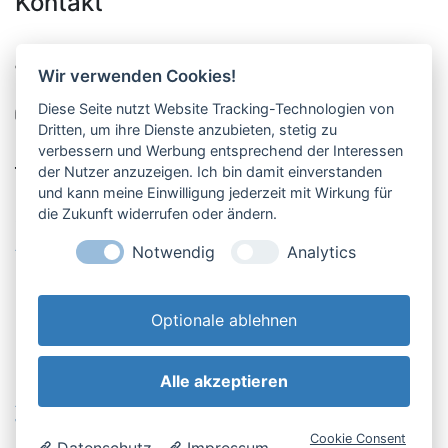
Kontakt
Pucher Straße 10, Fürstenfeldbruck
Wir verwenden Cookies!
08141-12269
Diese Seite nutzt Website Tracking-Technologien von
shop@englschalk.de
Dritten, um ihre Dienste anzubieten, stetig zu
verbessern und Werbung entsprechend der Interessen
__
der Nutzer anzuzeigen. Ich bin damit einverstanden
und kann meine Einwilligung jederzeit mit Wirkung für
die Zukunft widerrufen oder ändern.
Öffnungszeiten
Anfahrt & Kontakt
Notwendig
Analytics
Retouren-Portal
Optionale ablehnen
Alle akzeptieren
AGB & Kundeninfo
Cookie-Einstellungen
Widerrufsbelehrung
Impressum
Cookie Consent
Datenschutz
Impressum