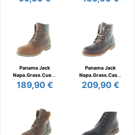
Panama Jack
Panama Jack
Napa.Grass.Cuero
Napa.Grass.Casta
Stiefel/Boots warm
ño
189,90 €
209,90 €
Stiefel/Boots warm