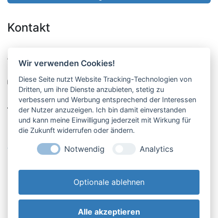
Kontakt
Pucher Straße 10, Fürstenfeldbruck
Wir verwenden Cookies!
08141-12269
Diese Seite nutzt Website Tracking-Technologien von
shop@englschalk.de
Dritten, um ihre Dienste anzubieten, stetig zu
verbessern und Werbung entsprechend der Interessen
__
der Nutzer anzuzeigen. Ich bin damit einverstanden
und kann meine Einwilligung jederzeit mit Wirkung für
die Zukunft widerrufen oder ändern.
Öffnungszeiten
Anfahrt & Kontakt
Notwendig
Analytics
Retouren-Portal
Optionale ablehnen
Alle akzeptieren