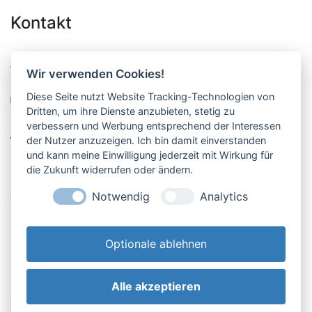
Kontakt
Pucher Straße 10, Fürstenfeldbruck
Wir verwenden Cookies!
08141-12269
Diese Seite nutzt Website Tracking-Technologien von
shop@englschalk.de
Dritten, um ihre Dienste anzubieten, stetig zu
verbessern und Werbung entsprechend der Interessen
__
der Nutzer anzuzeigen. Ich bin damit einverstanden
und kann meine Einwilligung jederzeit mit Wirkung für
die Zukunft widerrufen oder ändern.
Öffnungszeiten
Anfahrt & Kontakt
Notwendig
Analytics
Retouren-Portal
Optionale ablehnen
Alle akzeptieren
AGB & Kundeninfo
Cookie-Einstellungen