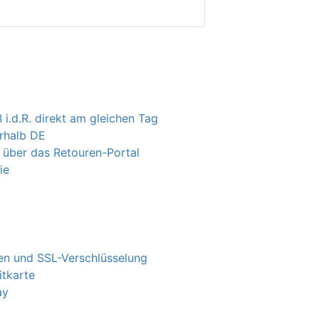
 i.d.R. direkt am gleichen Tag
erhalb DE
 über das Retouren-Portal
ie
n und SSL-Verschlüsselung
itkarte
ay