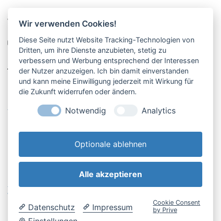
Pucher Straße 10, Fürstenfeldbruck
Wir verwenden Cookies!
08141-12269
Diese Seite nutzt Website Tracking-Technologien von
shop@englschalk.de
Dritten, um ihre Dienste anzubieten, stetig zu
verbessern und Werbung entsprechend der Interessen
__
der Nutzer anzuzeigen. Ich bin damit einverstanden
und kann meine Einwilligung jederzeit mit Wirkung für
die Zukunft widerrufen oder ändern.
Öffnungszeiten
Anfahrt & Kontakt
Notwendig
Analytics
Retouren-Portal
Optionale ablehnen
Alle akzeptieren
AGB & Kundeninfo
Cookie-Einstellungen
Widerrufsbelehrung
Impressum
Cookie Consent
Datenschutz
Impressum
Datenschutzerklärung
by Prive
Einstellungen