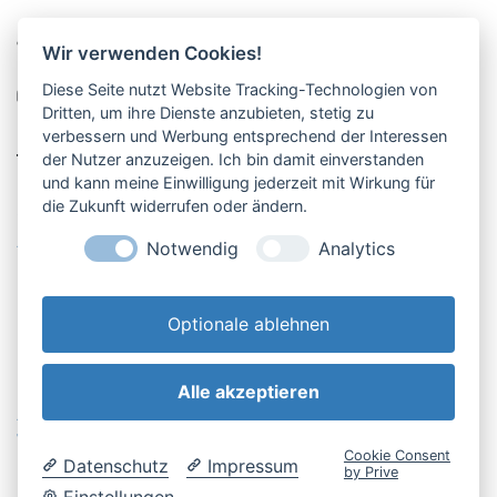
Pucher Straße 10, Fürstenfeldbruck
Wir verwenden Cookies!
08141-12269
Diese Seite nutzt Website Tracking-Technologien von
shop@englschalk.de
Dritten, um ihre Dienste anzubieten, stetig zu
verbessern und Werbung entsprechend der Interessen
__
der Nutzer anzuzeigen. Ich bin damit einverstanden
und kann meine Einwilligung jederzeit mit Wirkung für
die Zukunft widerrufen oder ändern.
Öffnungszeiten
Anfahrt & Kontakt
Notwendig
Analytics
Retouren-Portal
Optionale ablehnen
Alle akzeptieren
AGB & Kundeninfo
Cookie-Einstellungen
Widerrufsbelehrung
Impressum
Cookie Consent
Datenschutz
Impressum
Datenschutzerklärung
by Prive
Einstellungen