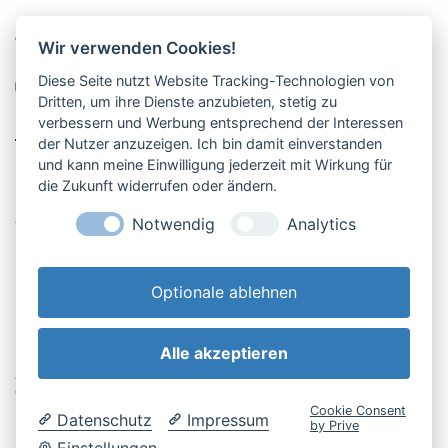
Pucher Straße 10, Fürstenfeldbruck
Wir verwenden Cookies!
08141-12269
Diese Seite nutzt Website Tracking-Technologien von
shop@englschalk.de
Dritten, um ihre Dienste anzubieten, stetig zu
verbessern und Werbung entsprechend der Interessen
__
der Nutzer anzuzeigen. Ich bin damit einverstanden
und kann meine Einwilligung jederzeit mit Wirkung für
die Zukunft widerrufen oder ändern.
Öffnungszeiten
Anfahrt & Kontakt
Notwendig
Analytics
Retouren-Portal
Optionale ablehnen
Alle akzeptieren
AGB & Kundeninfo
Cookie-Einstellungen
Widerrufsbelehrung
Impressum
Cookie Consent
Datenschutz
Impressum
Datenschutzerklärung
by Prive
Einstellungen