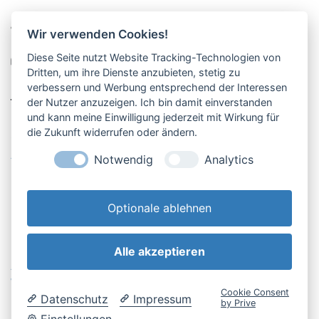
Pucher Straße 10, Fürstenfeldbruck
Wir verwenden Cookies!
08141-12269
Diese Seite nutzt Website Tracking-Technologien von
shop@englschalk.de
Dritten, um ihre Dienste anzubieten, stetig zu
verbessern und Werbung entsprechend der Interessen
__
der Nutzer anzuzeigen. Ich bin damit einverstanden
und kann meine Einwilligung jederzeit mit Wirkung für
die Zukunft widerrufen oder ändern.
Öffnungszeiten
Anfahrt & Kontakt
Notwendig
Analytics
Retouren-Portal
Optionale ablehnen
Alle akzeptieren
AGB & Kundeninfo
Cookie-Einstellungen
Widerrufsbelehrung
Impressum
Cookie Consent
Datenschutz
Impressum
Datenschutzerklärung
by Prive
Einstellungen