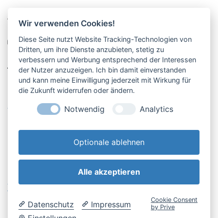
Pucher Straße 10, Fürstenfeldbruck
Wir verwenden Cookies!
08141-12269
Diese Seite nutzt Website Tracking-Technologien von
shop@englschalk.de
Dritten, um ihre Dienste anzubieten, stetig zu
verbessern und Werbung entsprechend der Interessen
__
der Nutzer anzuzeigen. Ich bin damit einverstanden
und kann meine Einwilligung jederzeit mit Wirkung für
die Zukunft widerrufen oder ändern.
Öffnungszeiten
Anfahrt & Kontakt
Notwendig
Analytics
Retouren-Portal
Optionale ablehnen
Alle akzeptieren
AGB & Kundeninfo
Cookie-Einstellungen
Widerrufsbelehrung
Impressum
Cookie Consent
Datenschutz
Impressum
Datenschutzerklärung
by Prive
Einstellungen