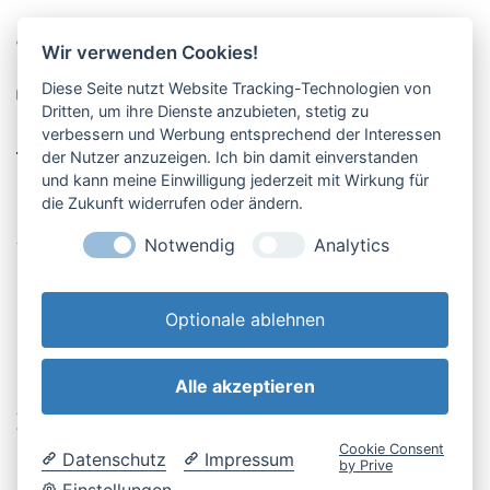
Pucher Straße 10, Fürstenfeldbruck
Wir verwenden Cookies!
08141-12269
Diese Seite nutzt Website Tracking-Technologien von
shop@englschalk.de
Dritten, um ihre Dienste anzubieten, stetig zu
verbessern und Werbung entsprechend der Interessen
__
der Nutzer anzuzeigen. Ich bin damit einverstanden
und kann meine Einwilligung jederzeit mit Wirkung für
die Zukunft widerrufen oder ändern.
Öffnungszeiten
Anfahrt & Kontakt
Notwendig
Analytics
Retouren-Portal
Optionale ablehnen
Alle akzeptieren
AGB & Kundeninfo
Cookie-Einstellungen
Widerrufsbelehrung
Impressum
Cookie Consent
Datenschutz
Impressum
Datenschutzerklärung
by Prive
Einstellungen