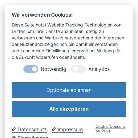
Pucher Straße 10, Fürstenfeldbruck
Wir verwenden Cookies!
08141-12269
Diese Seite nutzt Website Tracking-Technologien von
shop@englschalk.de
Dritten, um ihre Dienste anzubieten, stetig zu
verbessern und Werbung entsprechend der Interessen
__
der Nutzer anzuzeigen. Ich bin damit einverstanden
und kann meine Einwilligung jederzeit mit Wirkung für
die Zukunft widerrufen oder ändern.
Öffnungszeiten
Anfahrt & Kontakt
Notwendig
Analytics
Retouren-Portal
Optionale ablehnen
Alle akzeptieren
AGB & Kundeninfo
Cookie-Einstellungen
Widerrufsbelehrung
Impressum
Cookie Consent
Datenschutz
Impressum
Datenschutzerklärung
by Prive
Einstellungen