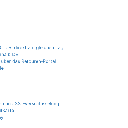
 i.d.R. direkt am gleichen Tag
erhalb DE
 über das Retouren-Portal
ie
n und SSL-Verschlüsselung
itkarte
ay