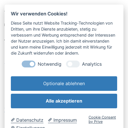
Pucher Straße 10, Fürstenfeldbruck
Wir verwenden Cookies!
08141-12269
Diese Seite nutzt Website Tracking-Technologien von
shop@englschalk.de
Dritten, um ihre Dienste anzubieten, stetig zu
verbessern und Werbung entsprechend der Interessen
__
der Nutzer anzuzeigen. Ich bin damit einverstanden
und kann meine Einwilligung jederzeit mit Wirkung für
die Zukunft widerrufen oder ändern.
Öffnungszeiten
Anfahrt & Kontakt
Notwendig
Analytics
Retouren-Portal
Optionale ablehnen
Alle akzeptieren
AGB & Kundeninfo
Cookie-Einstellungen
Widerrufsbelehrung
Impressum
Cookie Consent
Datenschutz
Impressum
Datenschutzerklärung
by Prive
Einstellungen