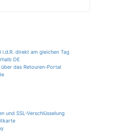
 i.d.R. direkt am gleichen Tag
erhalb DE
 über das Retouren-Portal
ie
n und SSL-Verschlüsselung
itkarte
ay