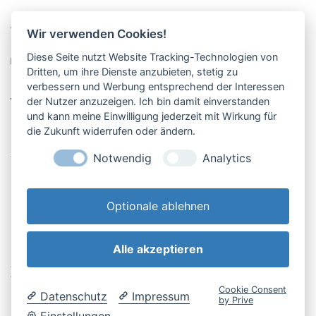
Pucher Straße 10, Fürstenfeldbruck
Wir verwenden Cookies!
08141-12269
Diese Seite nutzt Website Tracking-Technologien von
shop@englschalk.de
Dritten, um ihre Dienste anzubieten, stetig zu
verbessern und Werbung entsprechend der Interessen
__
der Nutzer anzuzeigen. Ich bin damit einverstanden
und kann meine Einwilligung jederzeit mit Wirkung für
die Zukunft widerrufen oder ändern.
Öffnungszeiten
Anfahrt & Kontakt
Notwendig
Analytics
Retouren-Portal
Optionale ablehnen
Alle akzeptieren
AGB & Kundeninfo
Cookie-Einstellungen
Widerrufsbelehrung
Impressum
Cookie Consent
Datenschutz
Impressum
Datenschutzerklärung
by Prive
Einstellungen