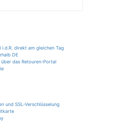
 i.d.R. direkt am gleichen Tag
erhalb DE
 über das Retouren-Portal
ie
n und SSL-Verschlüsselung
itkarte
ay