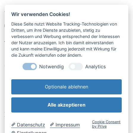
Pucher Straße 10, Fürstenfeldbruck
Wir verwenden Cookies!
08141-12269
Diese Seite nutzt Website Tracking-Technologien von
shop@englschalk.de
Dritten, um ihre Dienste anzubieten, stetig zu
verbessern und Werbung entsprechend der Interessen
__
der Nutzer anzuzeigen. Ich bin damit einverstanden
und kann meine Einwilligung jederzeit mit Wirkung für
die Zukunft widerrufen oder ändern.
Öffnungszeiten
Anfahrt & Kontakt
Notwendig
Analytics
Retouren-Portal
Optionale ablehnen
Alle akzeptieren
AGB & Kundeninfo
Cookie-Einstellungen
Widerrufsbelehrung
Impressum
Cookie Consent
Datenschutz
Impressum
Datenschutzerklärung
by Prive
Einstellungen