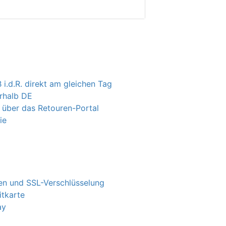
 i.d.R. direkt am gleichen Tag
erhalb DE
 über das Retouren-Portal
ie
n und SSL-Verschlüsselung
itkarte
ay