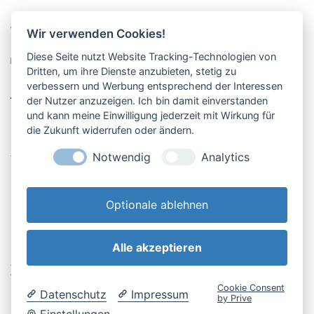
Pucher Straße 10, Fürstenfeldbruck
Wir verwenden Cookies!
08141-12269
Diese Seite nutzt Website Tracking-Technologien von
shop@englschalk.de
Dritten, um ihre Dienste anzubieten, stetig zu
verbessern und Werbung entsprechend der Interessen
__
der Nutzer anzuzeigen. Ich bin damit einverstanden
und kann meine Einwilligung jederzeit mit Wirkung für
die Zukunft widerrufen oder ändern.
Öffnungszeiten
Anfahrt & Kontakt
Notwendig
Analytics
Retouren-Portal
Optionale ablehnen
Alle akzeptieren
AGB & Kundeninfo
Cookie-Einstellungen
Widerrufsbelehrung
Impressum
Cookie Consent
Datenschutz
Impressum
Datenschutzerklärung
by Prive
Einstellungen