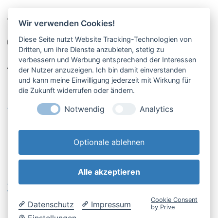
Pucher Straße 10, Fürstenfeldbruck
Wir verwenden Cookies!
08141-12269
Diese Seite nutzt Website Tracking-Technologien von
shop@englschalk.de
Dritten, um ihre Dienste anzubieten, stetig zu
verbessern und Werbung entsprechend der Interessen
__
der Nutzer anzuzeigen. Ich bin damit einverstanden
und kann meine Einwilligung jederzeit mit Wirkung für
die Zukunft widerrufen oder ändern.
Öffnungszeiten
Anfahrt & Kontakt
Notwendig
Analytics
Retouren-Portal
Optionale ablehnen
Alle akzeptieren
AGB & Kundeninfo
Cookie-Einstellungen
Widerrufsbelehrung
Impressum
Cookie Consent
Datenschutz
Impressum
Datenschutzerklärung
by Prive
Einstellungen