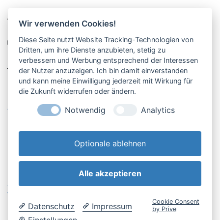
Pucher Straße 10, Fürstenfeldbruck
Wir verwenden Cookies!
08141-12269
Diese Seite nutzt Website Tracking-Technologien von
shop@englschalk.de
Dritten, um ihre Dienste anzubieten, stetig zu
verbessern und Werbung entsprechend der Interessen
__
der Nutzer anzuzeigen. Ich bin damit einverstanden
und kann meine Einwilligung jederzeit mit Wirkung für
die Zukunft widerrufen oder ändern.
Öffnungszeiten
Anfahrt & Kontakt
Notwendig
Analytics
Retouren-Portal
Optionale ablehnen
Alle akzeptieren
AGB & Kundeninfo
Cookie-Einstellungen
Widerrufsbelehrung
Impressum
Cookie Consent
Datenschutz
Impressum
Datenschutzerklärung
by Prive
Einstellungen