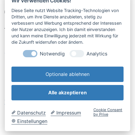
Wir verwenden Cookies!
08141-12269
Diese Seite nutzt Website Tracking-Technologien von
shop@englschalk.de
Dritten, um ihre Dienste anzubieten, stetig zu
verbessern und Werbung entsprechend der Interessen
__
der Nutzer anzuzeigen. Ich bin damit einverstanden
und kann meine Einwilligung jederzeit mit Wirkung für
die Zukunft widerrufen oder ändern.
Öffnungszeiten
Anfahrt & Kontakt
Notwendig
Analytics
Retouren-Portal
Optionale ablehnen
Alle akzeptieren
AGB & Kundeninfo
Cookie-Einstellungen
Widerrufsbelehrung
Impressum
Cookie Consent
Datenschutz
Impressum
Datenschutzerklärung
by Prive
Einstellungen