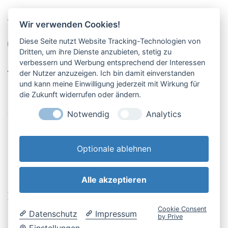
Pucher Straße 10, Fürstenfeldbruck
Wir verwenden Cookies!
08141-12269
Diese Seite nutzt Website Tracking-Technologien von
shop@englschalk.de
Dritten, um ihre Dienste anzubieten, stetig zu
verbessern und Werbung entsprechend der Interessen
__
der Nutzer anzuzeigen. Ich bin damit einverstanden
und kann meine Einwilligung jederzeit mit Wirkung für
die Zukunft widerrufen oder ändern.
Öffnungszeiten
Anfahrt & Kontakt
Notwendig
Analytics
Retouren-Portal
Optionale ablehnen
Alle akzeptieren
AGB & Kundeninfo
Cookie-Einstellungen
Widerrufsbelehrung
Impressum
Cookie Consent
Datenschutz
Impressum
Datenschutzerklärung
by Prive
Einstellungen