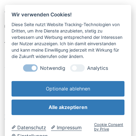
Pucher Straße 10, Fürstenfeldbruck
Wir verwenden Cookies!
08141-12269
Diese Seite nutzt Website Tracking-Technologien von
shop@englschalk.de
Dritten, um ihre Dienste anzubieten, stetig zu
verbessern und Werbung entsprechend der Interessen
__
der Nutzer anzuzeigen. Ich bin damit einverstanden
und kann meine Einwilligung jederzeit mit Wirkung für
die Zukunft widerrufen oder ändern.
Öffnungszeiten
Anfahrt & Kontakt
Notwendig
Analytics
Retouren-Portal
Optionale ablehnen
Alle akzeptieren
AGB & Kundeninfo
Cookie-Einstellungen
Widerrufsbelehrung
Impressum
Cookie Consent
Datenschutz
Impressum
Datenschutzerklärung
by Prive
Einstellungen