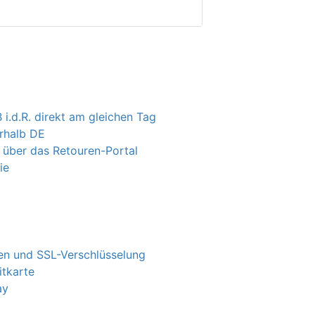
 i.d.R. direkt am gleichen Tag
erhalb DE
 über das Retouren-Portal
ie
n und SSL-Verschlüsselung
itkarte
ay