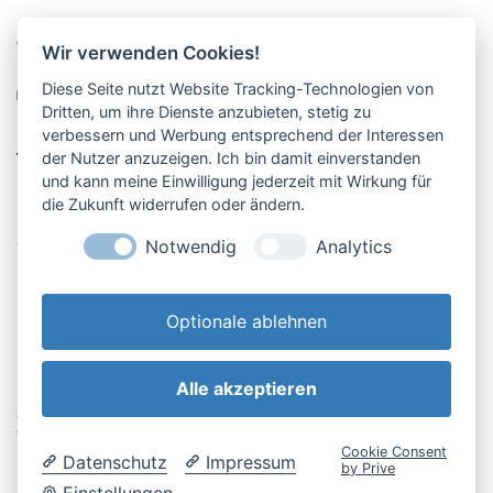
Pucher Straße 10, Fürstenfeldbruck
Wir verwenden Cookies!
08141-12269
Diese Seite nutzt Website Tracking-Technologien von
shop@englschalk.de
Dritten, um ihre Dienste anzubieten, stetig zu
verbessern und Werbung entsprechend der Interessen
__
der Nutzer anzuzeigen. Ich bin damit einverstanden
und kann meine Einwilligung jederzeit mit Wirkung für
die Zukunft widerrufen oder ändern.
Öffnungszeiten
Anfahrt & Kontakt
Notwendig
Analytics
Retouren-Portal
Optionale ablehnen
Alle akzeptieren
AGB & Kundeninfo
Cookie-Einstellungen
Widerrufsbelehrung
Impressum
Cookie Consent
Datenschutz
Impressum
Datenschutzerklärung
by Prive
Einstellungen