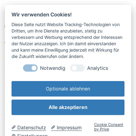
Pucher Straße 10, Fürstenfeldbruck
Wir verwenden Cookies!
08141-12269
Diese Seite nutzt Website Tracking-Technologien von
shop@englschalk.de
Dritten, um ihre Dienste anzubieten, stetig zu
verbessern und Werbung entsprechend der Interessen
__
der Nutzer anzuzeigen. Ich bin damit einverstanden
und kann meine Einwilligung jederzeit mit Wirkung für
die Zukunft widerrufen oder ändern.
Öffnungszeiten
Anfahrt & Kontakt
Notwendig
Analytics
Retouren-Portal
Optionale ablehnen
Alle akzeptieren
AGB & Kundeninfo
Cookie-Einstellungen
Widerrufsbelehrung
Impressum
Cookie Consent
Datenschutz
Impressum
Datenschutzerklärung
by Prive
Einstellungen