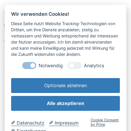
Pucher Straße 10, Fürstenfeldbruck
Wir verwenden Cookies!
08141-12269
Diese Seite nutzt Website Tracking-Technologien von
shop@englschalk.de
Dritten, um ihre Dienste anzubieten, stetig zu
verbessern und Werbung entsprechend der Interessen
__
der Nutzer anzuzeigen. Ich bin damit einverstanden
und kann meine Einwilligung jederzeit mit Wirkung für
die Zukunft widerrufen oder ändern.
Öffnungszeiten
Anfahrt & Kontakt
Notwendig
Analytics
Retouren-Portal
Optionale ablehnen
Alle akzeptieren
AGB & Kundeninfo
Cookie-Einstellungen
Widerrufsbelehrung
Impressum
Cookie Consent
Datenschutz
Impressum
Datenschutzerklärung
by Prive
Einstellungen