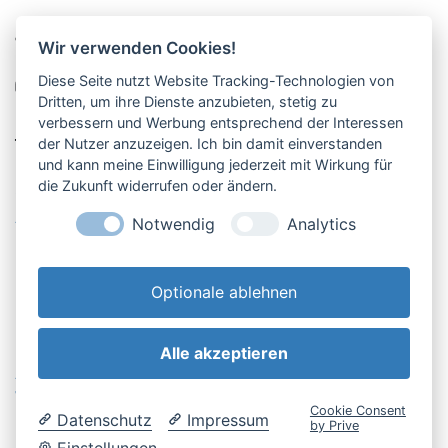
Pucher Straße 10, Fürstenfeldbruck
Wir verwenden Cookies!
08141-12269
Diese Seite nutzt Website Tracking-Technologien von
shop@englschalk.de
Dritten, um ihre Dienste anzubieten, stetig zu
verbessern und Werbung entsprechend der Interessen
__
der Nutzer anzuzeigen. Ich bin damit einverstanden
und kann meine Einwilligung jederzeit mit Wirkung für
die Zukunft widerrufen oder ändern.
Öffnungszeiten
Anfahrt & Kontakt
Notwendig
Analytics
Retouren-Portal
Optionale ablehnen
Alle akzeptieren
AGB & Kundeninfo
Cookie-Einstellungen
Widerrufsbelehrung
Impressum
Cookie Consent
Datenschutz
Impressum
Datenschutzerklärung
by Prive
Einstellungen