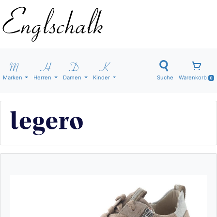
Marken
Herren
Damen
Kinder
Suche
Warenkorb
0