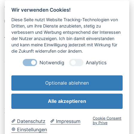
Pucher Straße 10, Fürstenfeldbruck
Wir verwenden Cookies!
08141-12269
Diese Seite nutzt Website Tracking-Technologien von
shop@englschalk.de
Dritten, um ihre Dienste anzubieten, stetig zu
verbessern und Werbung entsprechend der Interessen
__
der Nutzer anzuzeigen. Ich bin damit einverstanden
und kann meine Einwilligung jederzeit mit Wirkung für
die Zukunft widerrufen oder ändern.
Öffnungszeiten
Anfahrt & Kontakt
Notwendig
Analytics
Retouren-Portal
Optionale ablehnen
Alle akzeptieren
AGB & Kundeninfo
Cookie-Einstellungen
Widerrufsbelehrung
Impressum
Cookie Consent
Datenschutz
Impressum
Datenschutzerklärung
by Prive
Einstellungen