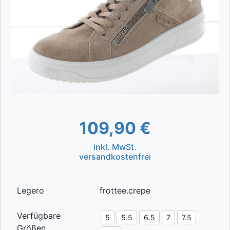
109,90 €
inkl. MwSt.
versandkostenfrei
Legero
frottee.crepe
Verfügbare
5
5.5
6.5
7
7.5
Größen