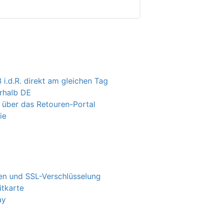
 i.d.R. direkt am gleichen Tag
erhalb DE
 über das Retouren-Portal
ie
n und SSL-Verschlüsselung
itkarte
ay