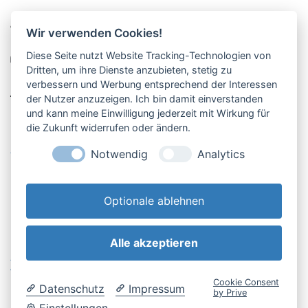
Pucher Straße 10, Fürstenfeldbruck
Wir verwenden Cookies!
08141-12269
Diese Seite nutzt Website Tracking-Technologien von
shop@englschalk.de
Dritten, um ihre Dienste anzubieten, stetig zu
verbessern und Werbung entsprechend der Interessen
__
der Nutzer anzuzeigen. Ich bin damit einverstanden
und kann meine Einwilligung jederzeit mit Wirkung für
die Zukunft widerrufen oder ändern.
Öffnungszeiten
Anfahrt & Kontakt
Notwendig
Analytics
Retouren-Portal
Optionale ablehnen
Alle akzeptieren
AGB & Kundeninfo
Cookie-Einstellungen
Widerrufsbelehrung
Impressum
Cookie Consent
Datenschutz
Impressum
Datenschutzerklärung
by Prive
Einstellungen