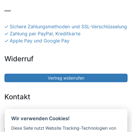
__
Sichere Zahlungsmethoden und SSL-Verschlüsselung
Zahlung per PayPal, Kreditkarte
Apple Pay und Google Pay
Widerruf
Vertrag widerrufen
Kontakt
Pucher Straße 10, Fürstenfeldbruck
Wir verwenden Cookies!
08141-12269
Diese Seite nutzt Website Tracking-Technologien von
shop@englschalk.de