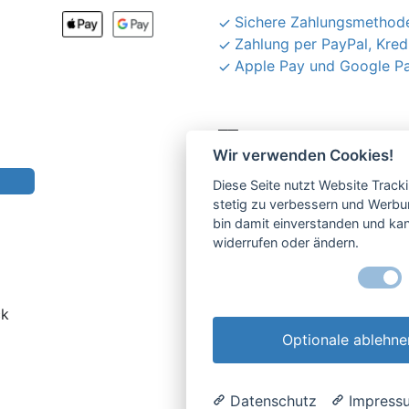
Sichere Zahlungsmethode
Zahlung per PayPal, Kred
Apple Pay und Google P
__
Wir verwenden Cookies!
Diese Seite nutzt Website Track
stetig zu verbessern und Werbu
bin damit einverstanden und kann
widerrufen oder ändern.
__
ck
Öffnungszeiten
AGB 
Anfahrt & Kontakt
Wide
Optionale ablehne
Retouren-Portal
Date
Datenschutz
Impress