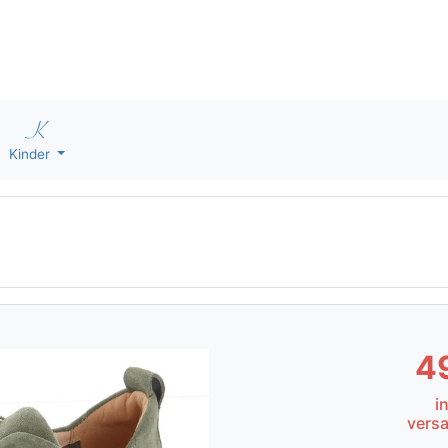
Kinder
4
i
vers