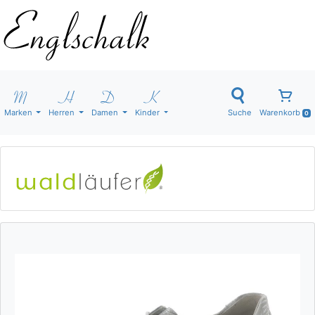
Marken
Herren
Damen
Kinder
Suche
Warenkorb
0