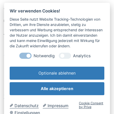
Pucher Straße 10, Fürstenfeldbruck
Wir verwenden Cookies!
08141-12269
Diese Seite nutzt Website Tracking-Technologien von
shop@englschalk.de
Dritten, um ihre Dienste anzubieten, stetig zu
verbessern und Werbung entsprechend der Interessen
__
der Nutzer anzuzeigen. Ich bin damit einverstanden
und kann meine Einwilligung jederzeit mit Wirkung für
die Zukunft widerrufen oder ändern.
Öffnungszeiten
Anfahrt & Kontakt
Notwendig
Analytics
Retouren-Portal
Optionale ablehnen
Alle akzeptieren
AGB & Kundeninfo
Cookie-Einstellungen
Widerrufsbelehrung
Impressum
Cookie Consent
Datenschutz
Impressum
Datenschutzerklärung
by Prive
Einstellungen